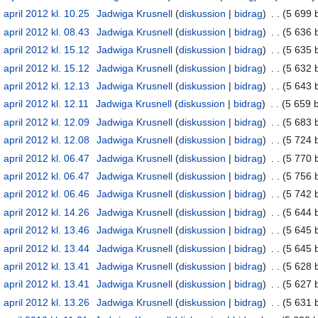
 april 2012 kl. 10.25
‎
Jadwiga Krusnell
diskussion
bidrag
‎
5 699 
 april 2012 kl. 08.43
‎
Jadwiga Krusnell
diskussion
bidrag
‎
5 636 
 april 2012 kl. 15.12
‎
Jadwiga Krusnell
diskussion
bidrag
‎
5 635 
 april 2012 kl. 15.12
‎
Jadwiga Krusnell
diskussion
bidrag
‎
5 632 
 april 2012 kl. 12.13
‎
Jadwiga Krusnell
diskussion
bidrag
‎
5 643 
 april 2012 kl. 12.11
‎
Jadwiga Krusnell
diskussion
bidrag
‎
5 659 
 april 2012 kl. 12.09
‎
Jadwiga Krusnell
diskussion
bidrag
‎
5 683 
 april 2012 kl. 12.08
‎
Jadwiga Krusnell
diskussion
bidrag
‎
5 724 
 april 2012 kl. 06.47
‎
Jadwiga Krusnell
diskussion
bidrag
‎
5 770 
 april 2012 kl. 06.47
‎
Jadwiga Krusnell
diskussion
bidrag
‎
5 756 
 april 2012 kl. 06.46
‎
Jadwiga Krusnell
diskussion
bidrag
‎
5 742 
 april 2012 kl. 14.26
‎
Jadwiga Krusnell
diskussion
bidrag
‎
5 644 
 april 2012 kl. 13.46
‎
Jadwiga Krusnell
diskussion
bidrag
‎
5 645 
 april 2012 kl. 13.44
‎
Jadwiga Krusnell
diskussion
bidrag
‎
5 645 
 april 2012 kl. 13.41
‎
Jadwiga Krusnell
diskussion
bidrag
‎
5 628 
 april 2012 kl. 13.41
‎
Jadwiga Krusnell
diskussion
bidrag
‎
5 627 
 april 2012 kl. 13.26
‎
Jadwiga Krusnell
diskussion
bidrag
‎
5 631 