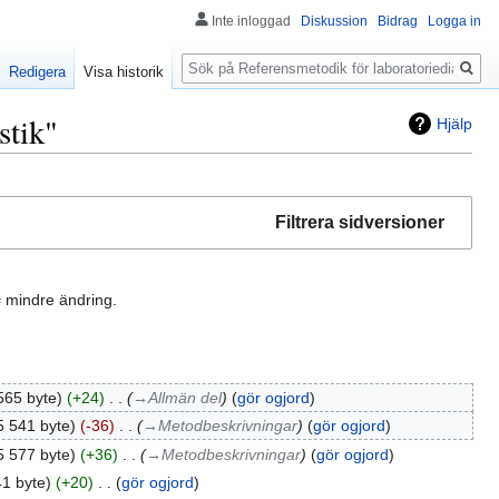
Inte inloggad
Diskussion
Bidrag
Logga in
Sök
Redigera
Visa historik
stik"
Hjälp
Filtrera sidversioner
 mindre ändring.
565 byte
+24
‎
→‎Allmän del
gör ogjord
5 541 byte
-36
‎
→‎Metodbeskrivningar
gör ogjord
5 577 byte
+36
‎
→‎Metodbeskrivningar
gör ogjord
41 byte
+20
‎
gör ogjord