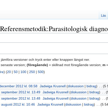
Läs
"Referensmetodik:Parasitologisk diagno
tt jämföra versioner och tryck enter eller knappen längst ner.
 senaste version;
(föregående)
= skillnad mot föregående version;
m
=
dre
) (
20
|
50
|
100
|
250
|
500
)
december 2012 kl. 08.58
‎
Jadwiga Krusnell
diskussion
bidrag
‎
5 
 september 2012 kl. 13.49
‎
Jadwiga Krusnell
diskussion
bidrag
‎
 september 2012 kl. 13.48
‎
Jadwiga Krusnell
diskussion
bidrag
‎
 augusti 2012 kl. 10.46
‎
Jadwiga Krusnell
diskussion
bidrag
‎
5 5