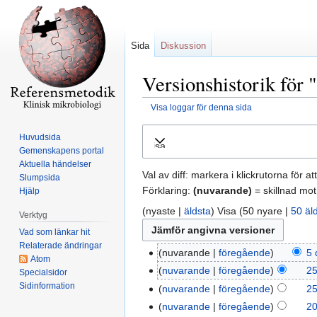
Sida
Diskussion
Versionshistorik för 
Visa loggar för denna sida
Hoppa
Hoppa
Huvudsida
Visa
till
till
Gemenskapens portal
navigering
sök
Aktuella händelser
Val av diff: markera i klickrutorna för a
Slumpsida
Förklaring:
(nuvarande)
= skillnad mot
Hjälp
(nyaste |
äldsta
) Visa (50 nyare |
50 äl
Verktyg
Vad som länkar hit
Relaterade ändringar
nuvarande
föregående
5 
Atom
nuvarande
föregående
25
Specialsidor
Sidinformation
nuvarande
föregående
25
nuvarande
föregående
20