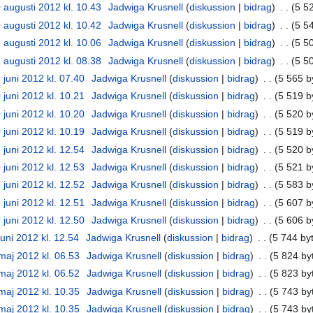
 augusti 2012 kl. 10.43
‎
Jadwiga Krusnell
diskussion
bidrag
‎
5 5
 augusti 2012 kl. 10.42
‎
Jadwiga Krusnell
diskussion
bidrag
‎
5 5
 augusti 2012 kl. 10.06
‎
Jadwiga Krusnell
diskussion
bidrag
‎
5 5
 augusti 2012 kl. 08.38
‎
Jadwiga Krusnell
diskussion
bidrag
‎
5 5
 juni 2012 kl. 07.40
‎
Jadwiga Krusnell
diskussion
bidrag
‎
5 565 b
 juni 2012 kl. 10.21
‎
Jadwiga Krusnell
diskussion
bidrag
‎
5 519 b
 juni 2012 kl. 10.20
‎
Jadwiga Krusnell
diskussion
bidrag
‎
5 520 b
 juni 2012 kl. 10.19
‎
Jadwiga Krusnell
diskussion
bidrag
‎
5 519 b
 juni 2012 kl. 12.54
‎
Jadwiga Krusnell
diskussion
bidrag
‎
5 520 b
 juni 2012 kl. 12.53
‎
Jadwiga Krusnell
diskussion
bidrag
‎
5 521 b
 juni 2012 kl. 12.52
‎
Jadwiga Krusnell
diskussion
bidrag
‎
5 583 b
 juni 2012 kl. 12.51
‎
Jadwiga Krusnell
diskussion
bidrag
‎
5 607 b
 juni 2012 kl. 12.50
‎
Jadwiga Krusnell
diskussion
bidrag
‎
5 606 b
juni 2012 kl. 12.54
‎
Jadwiga Krusnell
diskussion
bidrag
‎
5 744 by
maj 2012 kl. 06.53
‎
Jadwiga Krusnell
diskussion
bidrag
‎
5 824 by
maj 2012 kl. 06.52
‎
Jadwiga Krusnell
diskussion
bidrag
‎
5 823 by
maj 2012 kl. 10.35
‎
Jadwiga Krusnell
diskussion
bidrag
‎
5 743 by
maj 2012 kl. 10.35
‎
Jadwiga Krusnell
diskussion
bidrag
‎
5 743 by