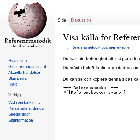
Sida
Diskussion
Visa källa för Refer
←
Referensmetodik:Svampinfektioner
Hoppa
Hoppa
Du har inte behörighet att redigera den
Huvudsida
till
till
Gemenskapens portal
Du måste bekräfta din e-postadress inn
navigering
sök
Aktuella händelser
Slumpsida
Du kan se och kopiera denna sidas käll
Hjälp
Verktyg
Vad som länkar hit
Relaterade ändringar
Specialsidor
Sidinformation