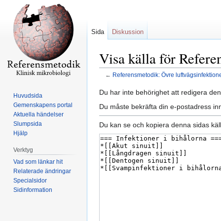
Sida
Diskussion
Visa källa för Refere
←
Referensmetodik: Övre luftvägsinfektione
Hoppa
Hoppa
Du har inte behörighet att redigera den
Huvudsida
till
till
Gemenskapens portal
Du måste bekräfta din e-postadress inn
navigering
sök
Aktuella händelser
Slumpsida
Du kan se och kopiera denna sidas käll
Hjälp
Verktyg
Vad som länkar hit
Relaterade ändringar
Specialsidor
Sidinformation