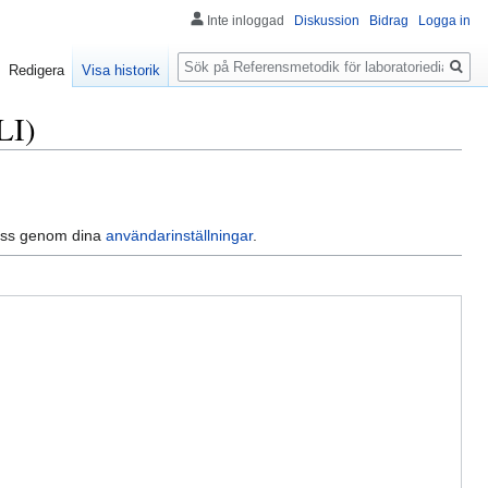
Inte inloggad
Diskussion
Bidrag
Logga in
Sök
Redigera
Visa historik
LI)
dress genom dina
användarinställningar
.