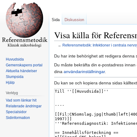
Sida
Diskussion
Visa källa för Referens
←
Referensmetodik: Infektioner i centrala nerv
Hoppa
Hoppa
Du har inte behörighet att redigera denna s
Huvudsida
till
till
Du måste bekräfta din e-postadress innan d
Gemenskapens portal
navigering
sök
Aktuella händelser
dina
användarinställningar
.
Slumpsida
Du kan se och kopiera denna sidas källtext
Hjälp
Verktyg
Vad som länkar hit
Relaterade ändringar
Specialsidor
Sidinformation