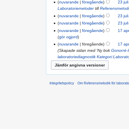
nuvarande
föregående
23 jul
Laboratoriemetoder
till
Referensmetodi
nuvarande
föregående
23 jul
nuvarande
föregående
23 jul
nuvarande
föregående
17 apr
gör ogjord
nuvarande
föregående
17 apr
Skapade sidan med 'Ny bok
Gonorré-l
laboratoriediagnostik
Kategori:Laborato
Integritetspolicy
Om Referensmetodik för laborato