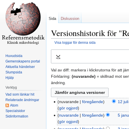
Sida
Diskussion
Versionshistorik för "
Visa loggar för denna sida
Hoppa
Hoppa
Huvudsida
Visa
till
till
Gemenskapens portal
navigering
sök
Aktuella händelser
Val av diff: markera i klickrutorna för att j
Slumpsida
Förklaring:
(nuvarande)
= skillnad mot se
Hjälp
ändring.
Verktyg
Vad som länkar hit
Relaterade ändringar
nuvarande
föregående
12 jul
Atom
gör ogjord
Specialsidor
nuvarande
föregående
5 janu
Sidinformation
gör ogjord
nuvarande
föregående
3 janu