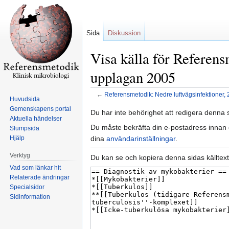
Sida
Diskussion
Visa källa för Referens
upplagan 2005
←
Referensmetodik: Nedre luftvägsinfektioner,
Huvudsida
Gemenskapens portal
Hoppa
Hoppa
Du har inte behörighet att redigera denna s
Aktuella händelser
till
till
Du måste bekräfta din e-postadress innan d
Slumpsida
navigering
sök
dina
användarinställningar
.
Hjälp
Verktyg
Du kan se och kopiera denna sidas källtext
Vad som länkar hit
Relaterade ändringar
Specialsidor
Sidinformation