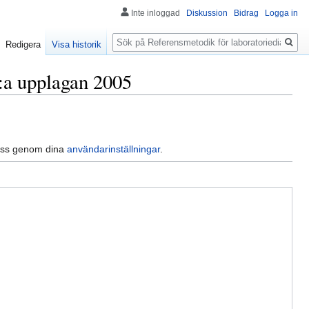
Inte inloggad
Diskussion
Bidrag
Logga in
Sök
Redigera
Visa historik
2:a upplagan 2005
dress genom dina
användarinställningar
.