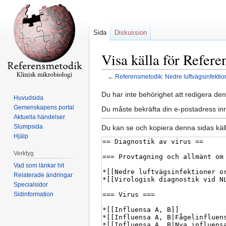
Sida
Diskussion
Visa källa för Refere
←
Referensmetodik: Nedre luftvägsinfektio
Hoppa
Hoppa
Du har inte behörighet att redigera den
Huvudsida
till
till
Gemenskapens portal
Du måste bekräfta din e-postadress inn
navigering
sök
Aktuella händelser
Slumpsida
Du kan se och kopiera denna sidas käll
Hjälp
Verktyg
Vad som länkar hit
Relaterade ändringar
Specialsidor
Sidinformation