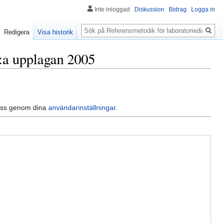
Inte inloggad
Diskussion
Bidrag
Logga in
Sök
Redigera
Visa historik
2:a upplagan 2005
dress genom dina
användarinställningar
.