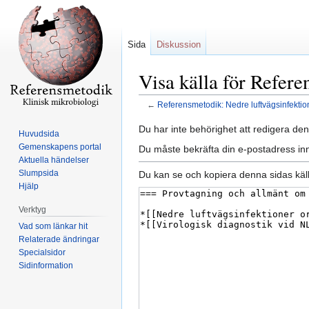
Sida
Diskussion
Visa källa för Refere
←
Referensmetodik: Nedre luftvägsinfektio
Hoppa
Hoppa
Du har inte behörighet att redigera den
Huvudsida
till
till
Gemenskapens portal
Du måste bekräfta din e-postadress inn
navigering
sök
Aktuella händelser
Slumpsida
Du kan se och kopiera denna sidas käll
Hjälp
Verktyg
Vad som länkar hit
Relaterade ändringar
Specialsidor
Sidinformation