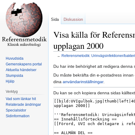
Sida
Diskussion
Visa källa för Referens
upplagan 2000
←
Referensmetodik: Urinvägsinfektioner/bakter
Huvudsida
Gemenskapens portal
Hoppa
Hoppa
Du har inte behörighet att redigera denna s
Aktuella händelser
till
till
Du måste bekräfta din e-postadress innan d
Slumpsida
navigering
sök
dina
användarinställningar
.
Hjälp
Verktyg
Du kan se och kopiera denna sidas källtext
Vad som länkar hit
Relaterade ändringar
Specialsidor
Sidinformation