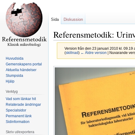
Sida
Diskussion
Referensmetodik: Urinv
Version från den 23 januari 2010 kl. 09.19
(
skillnad
)
← Äldre version
| Nuvarande versi
Huvudsida
Gemenskapens portal
Hoppa
Hoppa
Aktuella händelser
till
till
Slumpsida
navigering
sök
Hjälp
Verktyg
Vad som länkar hit
Relaterade ändringar
Specialsidor
Permanent länk
Sidinformation
Skriv ut/exportera