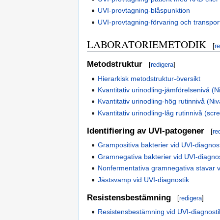
UVI-provtagning-blåspunktion
UVI-provtagning-förvaring och transpor
LABORATORIEMETODIK
[
r
Metodstruktur
[
redigera
]
Hierarkisk metodstruktur-översikt
Kvantitativ urinodling-jämförelsenivå (N
Kvantitativ urinodling-hög rutinnivå (Niv
Kvantitativ urinodling-låg rutinnivå (scr
Identifiering av UVI-patogener
[
re
Grampositiva bakterier vid UVI-diagnos
Gramnegativa bakterier vid UVI-diagnos
Nonfermentativa gramnegativa stavar v
Jästsvamp vid UVI-diagnostik
Resistensbestämning
[
redigera
]
Resistensbestämning vid UVI-diagnosti