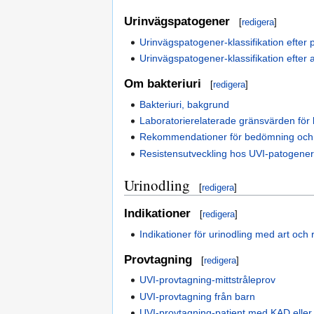
Urinvägspatogener
[
redigera
]
Urinvägspatogener-klassifikation efter 
Urinvägspatogener-klassifikation efter 
Om bakteriuri
[
redigera
]
Bakteriuri, bakgrund
Laboratorierelaterade gränsvärden för 
Rekommendationer för bedömning och 
Resistensutveckling hos UVI-patogene
Urinodling
[
redigera
]
Indikationer
[
redigera
]
Indikationer för urinodling med art och
Provtagning
[
redigera
]
UVI-provtagning-mittstråleprov
UVI-provtagning från barn
UVI-provtagning-patient med KAD eller