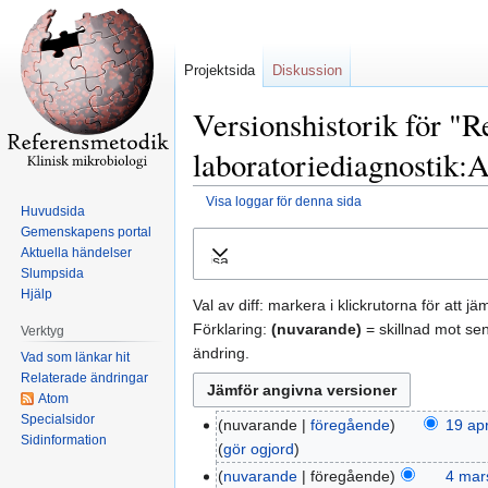
Projektsida
Diskussion
Versionshistorik för "R
laboratoriediagnostik:A
Visa loggar för denna sida
Huvudsida
Gemenskapens portal
Hoppa
Hoppa
Aktuella händelser
Visa
till
till
Slumpsida
navigering
sök
Hjälp
Val av diff: markera i klickrutorna för att j
Förklaring:
(nuvarande)
= skillnad mot se
Verktyg
ändring.
Vad som länkar hit
Relaterade ändringar
Atom
Specialsidor
nuvarande
föregående
19 apr
Sidinformation
gör ogjord
nuvarande
föregående
4 mar