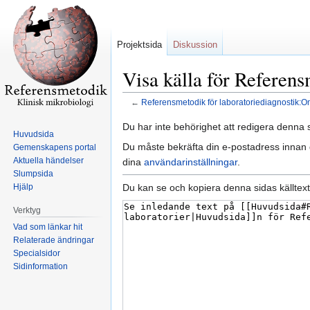
Projektsida
Diskussion
Visa källa för Referen
←
Referensmetodik för laboratoriediagnostik:
Hoppa
Hoppa
Du har inte behörighet att redigera denna s
Huvudsida
till
till
Du måste bekräfta din e-postadress innan d
Gemenskapens portal
navigering
sök
Aktuella händelser
dina
användarinställningar
.
Slumpsida
Du kan se och kopiera denna sidas källtext
Hjälp
Verktyg
Vad som länkar hit
Relaterade ändringar
Specialsidor
Sidinformation