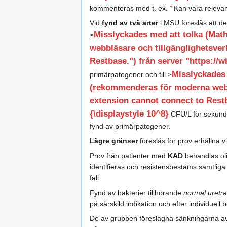
kommenteras med t. ex. ’“Kan vara releva
Vid
fynd av två arter
i MSU föreslås att de
Misslyckades med att tolka (Ma
≥
webbläsare och tillgänglighetsver
Restbase.") från server "https://wi
Misslyckades
primärpatogener och till ≥
(rekommenderas för moderna webbl
extension cannot connect to Restba
{\displaystyle 10^8}
CFU/L för sekundä
fynd av primärpatogener.
Lägre gränser
föreslås för prov erhållna v
Prov från patienter med
KAD
behandlas ol
identifieras och resistensbestäms samtlig
fall
Fynd av bakterier tillhörande
normal uretra
på särskild indikation och efter individuel
De av gruppen föreslagna sänkningarna av 