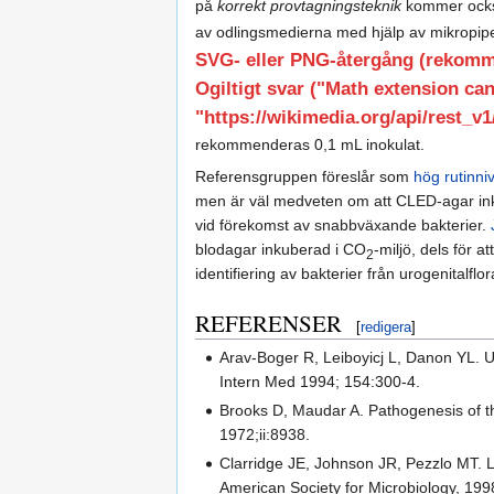
på
korrekt provtagningsteknik
kommer också 
av odlingsmedierna med hjälp av mikropipe
SVG- eller PNG-återgång (rekomme
Ogiltigt svar ("Math extension ca
"https://wikimedia.org/api/rest_v1/
rekommenderas 0,1 mL inokulat.
Referensgruppen föreslår som
hög rutinni
men är väl medveten om att CLED-agar i
vid förekomst av snabbväxande bakterier.
blodagar inkuberad i CO
-miljö, dels för a
2
identifiering av bakterier från urogenitalflor
REFERENSER
[
redigera
]
Arav-Boger R, Leiboyicj L, Danon YL. U
Intern Med 1994; 154:300-4.
Brooks D, Maudar A. Pathogenesis of th
1972;ii:8938.
Clarridge JE, Johnson JR, Pezzlo MT. L
American Society for Microbiology, 199