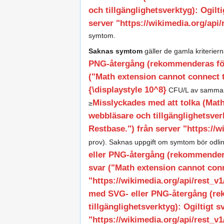
och tillgänglighetsverktyg): Ogilt
server "https://wikimedia.org/api/r
symtom.
Saknas symtom
gäller de gamla kriterier
PNG-återgång (rekommenderas för 
("Math extension cannot connect to
{\displaystyle 10^8}
CFU/L av samma bak
Misslyckades med att tolka (Ma
≥
webbläsare och tillgänglighetsver
Restbase.") från server "https://wi
prov). Saknas uppgift om symtom bör odling
eller PNG-återgång (rekommendera
svar ("Math extension cannot conn
"https://wikimedia.org/api/rest_v1/
med SVG- eller PNG-återgång (r
tillgänglighetsverktyg): Ogiltigt 
"https://wikimedia.org/api/rest_v1/