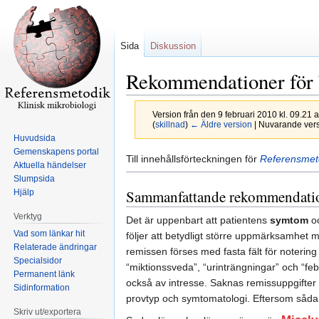
Sida
Diskussion
Rekommendationer för 
Version från den 9 februari 2010 kl. 09.21 
(
skillnad
)
← Äldre version
| Nuvarande versi
Huvudsida
Gemenskapens portal
Hoppa
Hoppa
Till innehållsförteckningen för
Referensmeto
Aktuella händelser
till
till
Slumpsida
navigering
sök
Sammanfattande rekommendation
Hjälp
Verktyg
Det är uppenbart att patientens
symtom
oc
Vad som länkar hit
följer att betydligt större uppmärksamhet
Relaterade ändringar
remissen förses med fasta fält för notering
Specialsidor
“miktionssveda”, “urinträngningar” och “feb
Permanent länk
också av intresse. Saknas remissuppgifter
Sidinformation
provtyp och symtomatologi. Eftersom sådan
Skriv ut/exportera