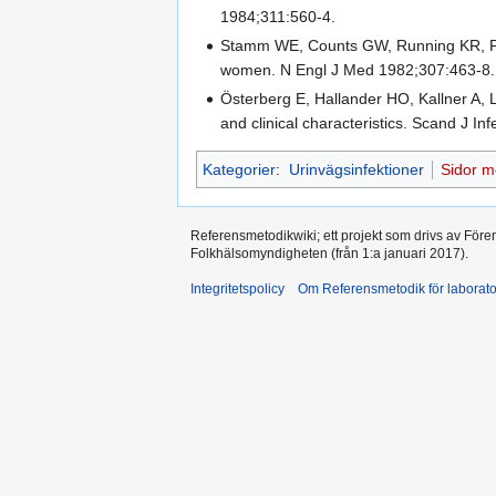
1984;311:560-4.
Stamm WE, Counts GW, Running KR, Fihn
women. N Engl J Med 1982;307:463-8.
Österberg E, Hallander HO, Kallner A, 
and clinical characteristics. Scand J In
Kategorier
:
Urinvägsinfektioner
Sidor m
Referensmetodikwiki; ett projekt som drivs av Före
Folkhälsomyndigheten (från 1:a januari 2017).
Integritetspolicy
Om Referensmetodik för laborato