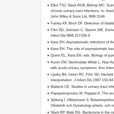
Elliot TSJ, Slack RCB, Bishop MC. Sca
chronic urinary tract infections. In: As
John Wiley & Sons Ltd, l986:3146
Fairley KF, Birch DF. Detection of blad
Fihn SD, Johnson C, Stamm WE.
Esche
Infect Dis l988;157196-9
Kass EH. Asymptomatic infections of t
Kass EH. The role of asymptomatic bacte
Quinn EL, Kass EH, eds. Biology of pye
Kunin CM, VanArsdale White L, Hua Hua
with acute urinary symptoms. Ann Inte
Lipsky BA, Ireton RC, Fihn SD, Hackett 
interpretation. J Infect Dis 1987:155:84
Mabeck CE. Studies in urinary tract in
Papapetropoulou M, Pappas A. The acute
Sjöberg I, Håkansson S. Betastreptokock
Obstetrik och Gynekologi arbets- och r
Stark RP, Maki DG. Bacteriuria in the ca