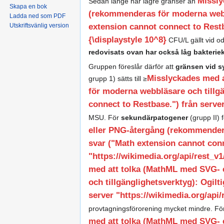
Missly
Sedan länge har lägre gränser än
Skapa en bok
(rekommenderas för moderna webbl
Ladda ned som PDF
extension cannot connect to Restba
Utskriftsvänlig version
{\displaystyle 10^8}
CFU/L gällt vid od
redovisats ovan har också låg bakterie
Gruppen föreslår därför att
gränsen vid 
Misslyckades med 
grupp 1) sätts till ≥
för moderna webbläsare och tillgä
connect to Restbase.") från server
MSU. För
sekundärpatogener
(grupp II) 
eller PNG-återgång (rekommendera
svar ("Math extension cannot conn
"https://wikimedia.org/api/rest_v1/
med att tolka (MathML med SVG- 
och tillgänglighetsverktyg): Ogilt
server "https://wikimedia.org/api/r
provtagningsförorening mycket mindre. F
med att tolka (MathML med SVG- 