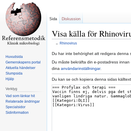
Sida
Diskussion
Visa källa för Rhinovir
←
Rhinovirus
Hoppa
Hoppa
Du har inte behörighet att redigera denna s
Huvudsida
till
till
Du måste bekräfta din e-postadress innan d
Gemenskapens portal
navigering
sök
Aktuella händelser
dina
användarinställningar
.
Slumpsida
Du kan se och kopiera denna sidas källtext
Hjälp
Verktyg
Vad som länkar hit
Relaterade ändringar
Specialsidor
Sidinformation