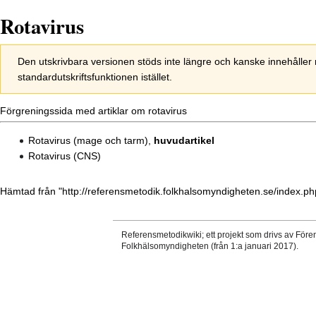
Rotavirus
Hoppa
Hoppa
Den utskrivbara versionen stöds inte längre och kanske innehålle
till
till
standardutskriftsfunktionen istället.
navigering
sök
Förgreningssida med artiklar om rotavirus
Rotavirus (mage och tarm)
,
huvudartikel
Rotavirus (CNS)
Hämtad från "
http://referensmetodik.folkhalsomyndigheten.se/index.ph
Referensmetodikwiki; ett projekt som drivs av Före
Folkhälsomyndigheten (från 1:a januari 2017).