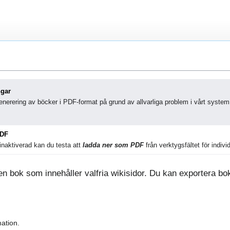
ngar
nerering av böcker i PDF-format på grund av allvarliga problem i vårt system
PDF
naktiverad kan du testa att
ladda ner som PDF
från verktygsfältet för individ
 bok som innehåller valfria wikisidor. Du kan exportera boke
ation.