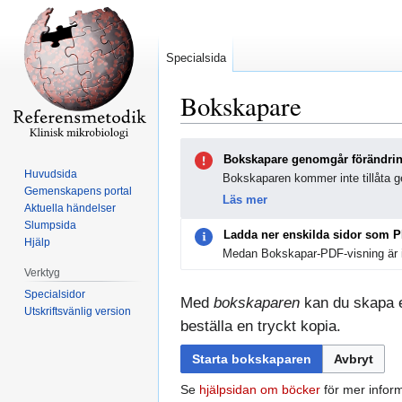
Specialsida
Bokskapare
Hoppa
Hoppa
Bokskapare genomgår förändri
till
till
Huvudsida
Bokskaparen kommer inte tillåta ge
navigering
sök
Gemenskapens portal
Läs mer
Aktuella händelser
Slumpsida
Ladda ner enskilda sidor som 
Hjälp
Medan Bokskapar-PDF-visning är i
Verktyg
Specialsidor
Med
bokskaparen
kan du skapa en
Utskriftsvänlig version
beställa en tryckt kopia.
Starta bokskaparen
Avbryt
Se
hjälpsidan om böcker
för mer inform