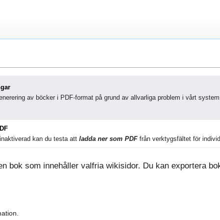
ngar
nerering av böcker i PDF-format på grund av allvarliga problem i vårt system
PDF
naktiverad kan du testa att
ladda ner som PDF
från verktygsfältet för individ
 bok som innehåller valfria wikisidor. Du kan exportera boke
ation.