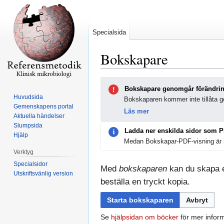
Specialsida
Bokskapare
Hoppa
Hoppa
Bokskapare genomgår förändri
till
till
Huvudsida
Bokskaparen kommer inte tillåta ge
navigering
sök
Gemenskapens portal
Läs mer
Aktuella händelser
Slumpsida
Ladda ner enskilda sidor som 
Hjälp
Medan Bokskapar-PDF-visning är i
Verktyg
Specialsidor
Med
bokskaparen
kan du skapa en
Utskriftsvänlig version
beställa en tryckt kopia.
Starta bokskaparen
Avbryt
Se
hjälpsidan om böcker
för mer inform