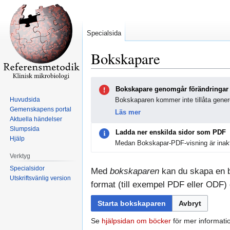
Specialsida
Bokskapare
Hoppa
Hoppa
Bokskapare genomgår förändringar
till
till
Huvudsida
Bokskaparen kommer inte tillåta genere
navigering
sök
Gemenskapens portal
Läs mer
Aktuella händelser
Slumpsida
Ladda ner enskilda sidor som PDF
Hjälp
Medan Bokskapar-PDF-visning är inakt
Verktyg
Specialsidor
Med
bokskaparen
kan du skapa en bo
Utskriftsvänlig version
format (till exempel PDF eller ODF) e
Starta bokskaparen
Avbryt
Se
hjälpsidan om böcker
för mer informati