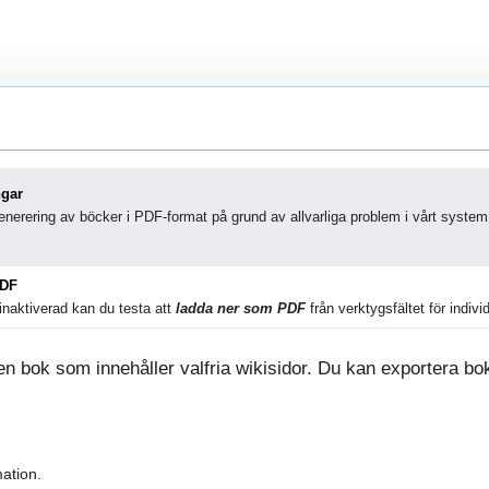
ngar
nerering av böcker i PDF-format på grund av allvarliga problem i vårt system
PDF
naktiverad kan du testa att
ladda ner som PDF
från verktygsfältet för individ
 bok som innehåller valfria wikisidor. Du kan exportera boke
ation.