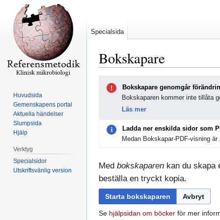
Specialsida
Bokskapare
Hoppa
Hoppa
Bokskapare genomgår förändri
till
till
Huvudsida
Bokskaparen kommer inte tillåta ge
navigering
sök
Gemenskapens portal
Läs mer
Aktuella händelser
Slumpsida
Ladda ner enskilda sidor som 
Hjälp
Medan Bokskapar-PDF-visning är i
Verktyg
Specialsidor
Med
bokskaparen
kan du skapa en
Utskriftsvänlig version
beställa en tryckt kopia.
Starta bokskaparen
Avbryt
Se
hjälpsidan om böcker
för mer inform