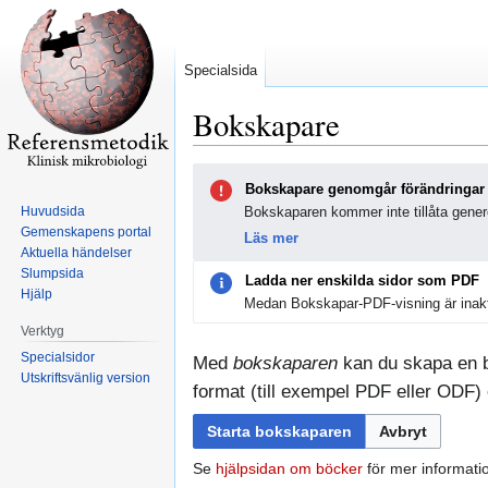
Specialsida
Bokskapare
Hoppa
Hoppa
Bokskapare genomgår förändringar
till
till
Huvudsida
Bokskaparen kommer inte tillåta genere
navigering
sök
Gemenskapens portal
Läs mer
Aktuella händelser
Slumpsida
Ladda ner enskilda sidor som PDF
Hjälp
Medan Bokskapar-PDF-visning är inakt
Verktyg
Specialsidor
Med
bokskaparen
kan du skapa en bo
Utskriftsvänlig version
format (till exempel PDF eller ODF) e
Starta bokskaparen
Avbryt
Se
hjälpsidan om böcker
för mer informati