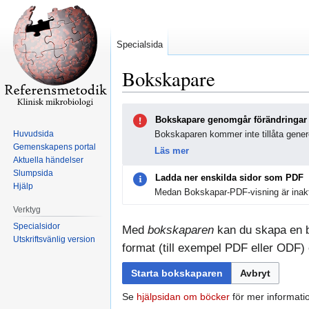
Specialsida
Bokskapare
Hoppa
Hoppa
Bokskapare genomgår förändringar
till
till
Huvudsida
Bokskaparen kommer inte tillåta genere
navigering
sök
Gemenskapens portal
Läs mer
Aktuella händelser
Slumpsida
Ladda ner enskilda sidor som PDF
Hjälp
Medan Bokskapar-PDF-visning är inakt
Verktyg
Specialsidor
Med
bokskaparen
kan du skapa en bo
Utskriftsvänlig version
format (till exempel PDF eller ODF) e
Starta bokskaparen
Avbryt
Se
hjälpsidan om böcker
för mer informati