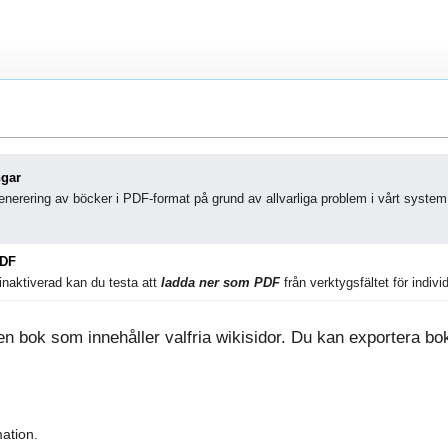
ngar
nerering av böcker i PDF-format på grund av allvarliga problem i vårt system
PDF
naktiverad kan du testa att
ladda ner som PDF
från verktygsfältet för individ
 bok som innehåller valfria wikisidor. Du kan exportera boke
ation.