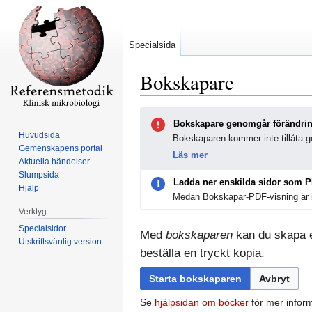
Specialsida
Bokskapare
Hoppa
Hoppa
Bokskapare genomgår förändri
till
till
Huvudsida
Bokskaparen kommer inte tillåta ge
navigering
sök
Gemenskapens portal
Läs mer
Aktuella händelser
Slumpsida
Ladda ner enskilda sidor som 
Hjälp
Medan Bokskapar-PDF-visning är i
Verktyg
Specialsidor
Med
bokskaparen
kan du skapa en
Utskriftsvänlig version
beställa en tryckt kopia.
Starta bokskaparen
Avbryt
Se
hjälpsidan om böcker
för mer inform