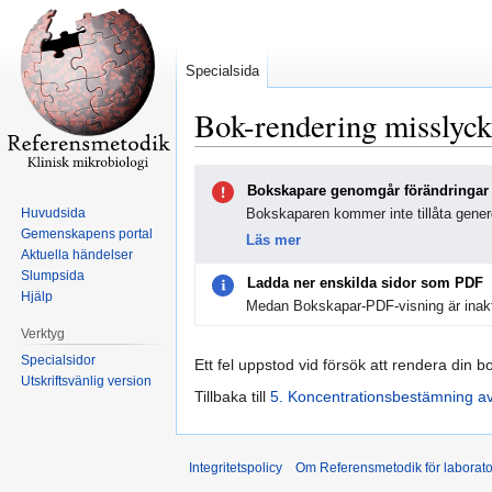
Specialsida
Bok-rendering misslyc
Hoppa
Hoppa
Bokskapare genomgår förändringar
till
till
Huvudsida
Bokskaparen kommer inte tillåta genere
navigering
sök
Gemenskapens portal
Läs mer
Aktuella händelser
Slumpsida
Ladda ner enskilda sidor som PDF
Hjälp
Medan Bokskapar-PDF-visning är inakt
Verktyg
Specialsidor
Ett fel uppstod vid försök att rendera din b
Utskriftsvänlig version
Tillbaka till
5. Koncentrationsbestämning av
Integritetspolicy
Om Referensmetodik för laborato