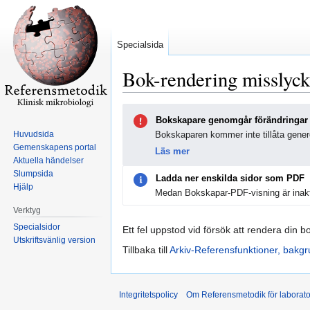
Specialsida
Bok-rendering misslyc
Hoppa
Hoppa
Bokskapare genomgår förändringar
till
till
Huvudsida
Bokskaparen kommer inte tillåta genere
navigering
sök
Gemenskapens portal
Läs mer
Aktuella händelser
Slumpsida
Ladda ner enskilda sidor som PDF
Hjälp
Medan Bokskapar-PDF-visning är inakt
Verktyg
Specialsidor
Ett fel uppstod vid försök att rendera din b
Utskriftsvänlig version
Tillbaka till
Arkiv-Referensfunktioner, bakg
Integritetspolicy
Om Referensmetodik för laborato