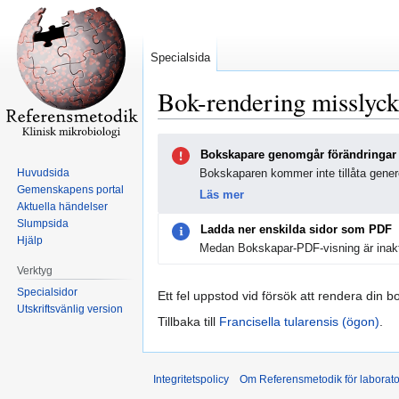
Specialsida
Bok-rendering misslyc
Hoppa
Hoppa
Bokskapare genomgår förändringar
till
till
Huvudsida
Bokskaparen kommer inte tillåta genere
navigering
sök
Gemenskapens portal
Läs mer
Aktuella händelser
Slumpsida
Ladda ner enskilda sidor som PDF
Hjälp
Medan Bokskapar-PDF-visning är inakt
Verktyg
Specialsidor
Ett fel uppstod vid försök att rendera din b
Utskriftsvänlig version
Tillbaka till
Francisella tularensis (ögon)
.
Integritetspolicy
Om Referensmetodik för laborato