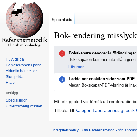
Specialsida
Bok-rendering misslyc
Hoppa
Hoppa
Bokskapare genomgår förändringar
till
till
Huvudsida
Bokskaparen kommer inte tillåta genere
navigering
sök
Gemenskapens portal
Läs mer
Aktuella händelser
Slumpsida
Ladda ner enskilda sidor som PDF
Hjälp
Medan Bokskapar-PDF-visning är inakt
Verktyg
Specialsidor
Ett fel uppstod vid försök att rendera din b
Utskriftsvänlig version
Tillbaka till
Kategori:Laboratoriediagnostik-
Integritetspolicy
Om Referensmetodik för laborato