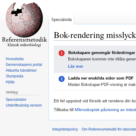
Specialsida
Bok-rendering misslyc
Hoppa
Hoppa
Bokskapare genomgår förändringar
till
till
Huvudsida
Bokskaparen kommer inte tillåta genere
navigering
sök
Gemenskapens portal
Läs mer
Aktuella händelser
Slumpsida
Ladda ner enskilda sidor som PDF
Hjälp
Medan Bokskapar-PDF-visning är inakt
Verktyg
Specialsidor
Ett fel uppstod vid försök att rendera din b
Utskriftsvänlig version
Tillbaka till
Mikroskopisk påvisning av intest
Integritetspolicy
Om Referensmetodik för laborato