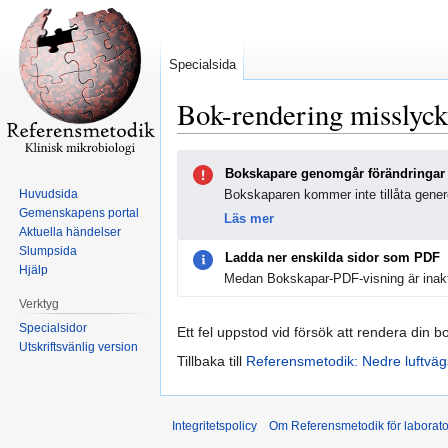
Specialsida
Bok-rendering misslyc
Hoppa
Hoppa
Bokskapare genomgår förändringar
till
till
Huvudsida
Bokskaparen kommer inte tillåta genere
navigering
sök
Gemenskapens portal
Läs mer
Aktuella händelser
Slumpsida
Ladda ner enskilda sidor som PDF
Hjälp
Medan Bokskapar-PDF-visning är inakt
Verktyg
Specialsidor
Ett fel uppstod vid försök att rendera din b
Utskriftsvänlig version
Tillbaka till
Referensmetodik: Nedre luftväg
Integritetspolicy
Om Referensmetodik för laborato