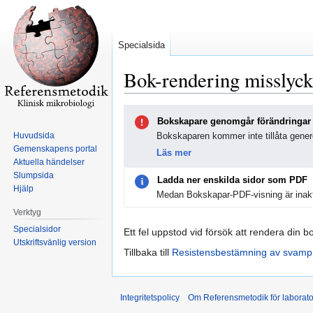
Specialsida
Bok-rendering misslyc
Hoppa
Hoppa
Bokskapare genomgår förändringar
till
till
Huvudsida
Bokskaparen kommer inte tillåta genere
navigering
sök
Gemenskapens portal
Läs mer
Aktuella händelser
Slumpsida
Ladda ner enskilda sidor som PDF
Hjälp
Medan Bokskapar-PDF-visning är inakt
Verktyg
Specialsidor
Ett fel uppstod vid försök att rendera din b
Utskriftsvänlig version
Tillbaka till
Resistensbestämning av svamp
Integritetspolicy
Om Referensmetodik för laborato