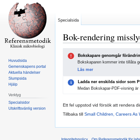
Specialsida
Bok-rendering missl
Hoppa
Hoppa
Bokskapare genomgår förändri
till
till
Huvudsida
Bokskaparen kommer inte tillåta ge
navigering
sök
Gemenskapens portal
Läs mer
Aktuella händelser
Slumpsida
Ladda ner enskilda sidor som 
Hjälp
Medan Bokskapar-PDF-visning är i
Verktyg
Specialsidor
Ett fel uppstod vid försök att rendera d
Utskriftsvänlig version
Tillbaka till
Small Children, Careers As
Integritetspolicy
Om Referensmetodik för labo