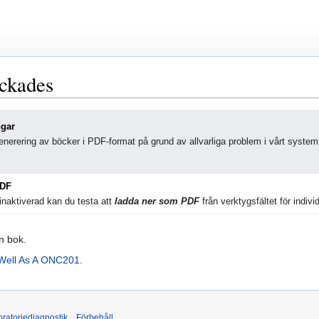
yckades
ngar
nerering av böcker i PDF-format på grund av allvarliga problem i vårt system
PDF
naktiverad kan du testa att
ladda ner som PDF
från verktygsfältet för individ
in bok.
 Well As A ONC201
.
ratoriediagnostik
Förbehåll