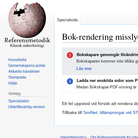
Specialsida
Bok-rendering missl
Hoppa
Hoppa
Bokskapare genomgår förändri
till
till
Huvudsida
Bokskaparen kommer inte tillåta ge
navigering
sök
Gemenskapens portal
Läs mer
Aktuella händelser
Slumpsida
Ladda ner enskilda sidor som 
Hjälp
Medan Bokskapar-PDF-visning är i
Verktyg
Specialsidor
Ett fel uppstod vid försök att rendera d
Utskriftsvänlig version
Tillbaka till
SmiNet, tillämpningar vid ST
Integritetspolicy
Om Referensmetodik för labo