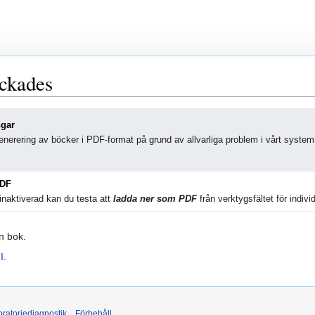
yckades
ngar
nerering av böcker i PDF-format på grund av allvarliga problem i vårt system
PDF
naktiverad kan du testa att
ladda ner som PDF
från verktygsfältet för individ
in bok.
I
.
ratoriediagnostik
Förbehåll