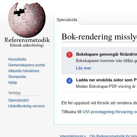
Specialsida
Bok-rendering missl
Hoppa
Hoppa
Bokskapare genomgår förändri
till
till
Huvudsida
Bokskaparen kommer inte tillåta ge
navigering
sök
Gemenskapens portal
Läs mer
Aktuella händelser
Slumpsida
Ladda ner enskilda sidor som 
Hjälp
Medan Bokskapar-PDF-visning är i
Verktyg
Specialsidor
Ett fel uppstod vid försök att rendera d
Utskriftsvänlig version
Tillbaka till
UVI-provtagning-förvaring o
Integritetspolicy
Om Referensmetodik för labo