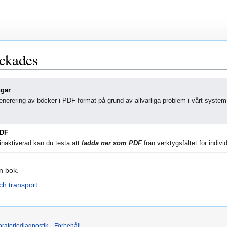
yckades
ngar
nerering av böcker i PDF-format på grund av allvarliga problem i vårt system
PDF
naktiverad kan du testa att
ladda ner som PDF
från verktygsfältet för individ
in bok.
ch transport
.
ratoriediagnostik
Förbehåll