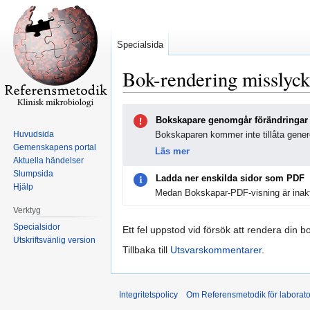
Specialsida
Bok-rendering misslyc
Hoppa
Hoppa
Bokskapare genomgår förändringar
till
till
Huvudsida
Bokskaparen kommer inte tillåta genere
navigering
sök
Gemenskapens portal
Läs mer
Aktuella händelser
Slumpsida
Ladda ner enskilda sidor som PDF
Hjälp
Medan Bokskapar-PDF-visning är inakt
Verktyg
Specialsidor
Ett fel uppstod vid försök att rendera din b
Utskriftsvänlig version
Tillbaka till
Utsvarskommentarer
.
Integritetspolicy
Om Referensmetodik för laborato