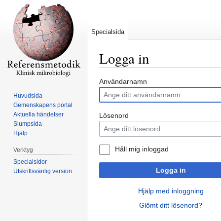
Specialsida
Logga in
Hoppa
Hoppa
Användarnamn
till
till
Huvudsida
navigering
sök
Gemenskapens portal
Aktuella händelser
Lösenord
Slumpsida
Hjälp
Håll mig inloggad
Verktyg
Specialsidor
Logga in
Utskriftsvänlig version
Hjälp med inloggning
Glömt ditt lösenord?