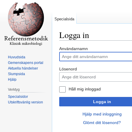
Specialsida
Logga in
Hoppa
Hoppa
Användarnamn
till
till
Huvudsida
navigering
sök
Gemenskapens portal
Aktuella händelser
Lösenord
Slumpsida
Hjälp
Håll mig inloggad
Verktyg
Specialsidor
Logga in
Utskriftsvänlig version
Hjälp med inloggning
Glömt ditt lösenord?