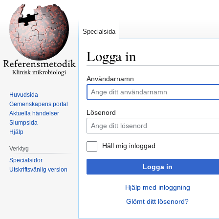
Specialsida
Logga in
Hoppa
Hoppa
Användarnamn
till
till
Huvudsida
navigering
sök
Gemenskapens portal
Lösenord
Aktuella händelser
Slumpsida
Hjälp
Håll mig inloggad
Verktyg
Specialsidor
Logga in
Utskriftsvänlig version
Hjälp med inloggning
Glömt ditt lösenord?