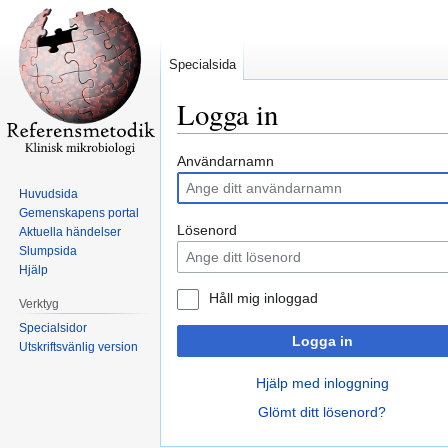
Specialsida
Logga in
Hoppa
Hoppa
Användarnamn
till
till
Huvudsida
navigering
sök
Gemenskapens portal
Lösenord
Aktuella händelser
Slumpsida
Hjälp
Håll mig inloggad
Verktyg
Specialsidor
Logga in
Utskriftsvänlig version
Hjälp med inloggning
Glömt ditt lösenord?