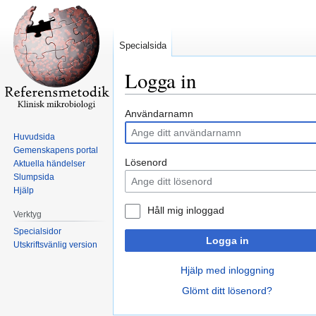
Specialsida
Logga in
Hoppa
Hoppa
Användarnamn
till
till
Huvudsida
navigering
sök
Gemenskapens portal
Lösenord
Aktuella händelser
Slumpsida
Hjälp
Håll mig inloggad
Verktyg
Specialsidor
Logga in
Utskriftsvänlig version
Hjälp med inloggning
Glömt ditt lösenord?