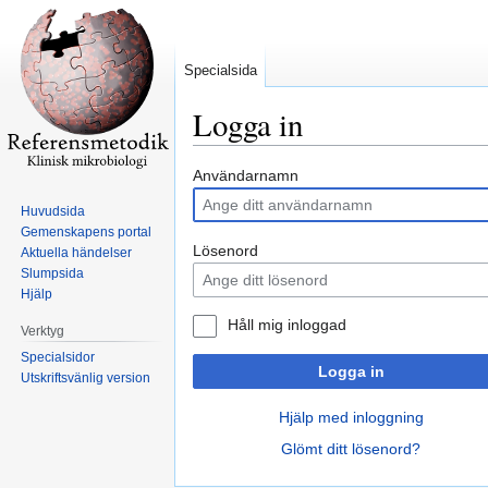
Specialsida
Logga in
Hoppa
Hoppa
Användarnamn
till
till
Huvudsida
navigering
sök
Gemenskapens portal
Lösenord
Aktuella händelser
Slumpsida
Hjälp
Håll mig inloggad
Verktyg
Specialsidor
Logga in
Utskriftsvänlig version
Hjälp med inloggning
Glömt ditt lösenord?