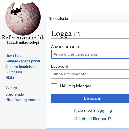
Specialsida
Logga in
Hoppa
Hoppa
Användarnamn
till
till
Huvudsida
navigering
sök
Gemenskapens portal
Lösenord
Aktuella händelser
Slumpsida
Hjälp
Håll mig inloggad
Verktyg
Specialsidor
Logga in
Utskriftsvänlig version
Hjälp med inloggning
Glömt ditt lösenord?