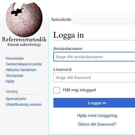
Specialsida
Logga in
Hoppa
Hoppa
Användarnamn
till
till
Huvudsida
navigering
sök
Gemenskapens portal
Lösenord
Aktuella händelser
Slumpsida
Hjälp
Håll mig inloggad
Verktyg
Specialsidor
Logga in
Utskriftsvänlig version
Hjälp med inloggning
Glömt ditt lösenord?