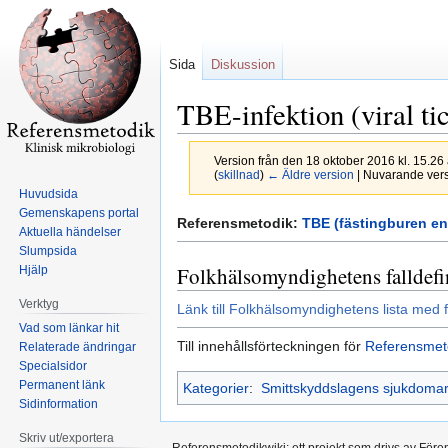
Sida
Diskussion
TBE-infektion (viral ti
Version från den 18 oktober 2016 kl. 15.26
(
skillnad
)
← Äldre version
| Nuvarande versi
Huvudsida
Gemenskapens portal
Hoppa
Hoppa
Referensmetodik:
TBE (fästingburen enc
Aktuella händelser
till
till
Slumpsida
navigering
sök
Folkhälsomyndighetens falldefi
Hjälp
Verktyg
Länk till Folkhälsomyndighetens lista med f
Vad som länkar hit
Till innehållsförteckningen för
Referensmet
Relaterade ändringar
Specialsidor
Permanent länk
Kategorier
:
Smittskyddslagens sjukdoma
Sidinformation
Skriv ut/exportera
Referensmetodikwiki; ett projekt som drivs av Före