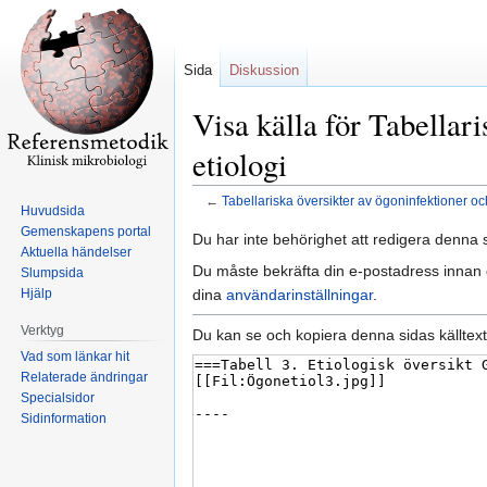
Sida
Diskussion
Visa källa för Tabellar
etiologi
←
Tabellariska översikter av ögoninfektioner oc
Huvudsida
Gemenskapens portal
Hoppa
Hoppa
Du har inte behörighet att redigera denna s
Aktuella händelser
till
till
Du måste bekräfta din e-postadress innan d
Slumpsida
navigering
sök
dina
användarinställningar
.
Hjälp
Verktyg
Du kan se och kopiera denna sidas källtext
Vad som länkar hit
Relaterade ändringar
Specialsidor
Sidinformation