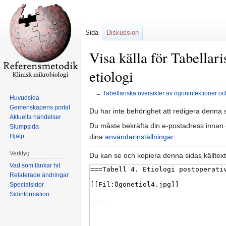
Sida
Diskussion
Visa källa för Tabellar
etiologi
←
Tabellariska översikter av ögoninfektioner oc
Huvudsida
Gemenskapens portal
Hoppa
Hoppa
Du har inte behörighet att redigera denna s
Aktuella händelser
till
till
Du måste bekräfta din e-postadress innan d
Slumpsida
navigering
sök
dina
användarinställningar
.
Hjälp
Verktyg
Du kan se och kopiera denna sidas källtext
Vad som länkar hit
Relaterade ändringar
Specialsidor
Sidinformation