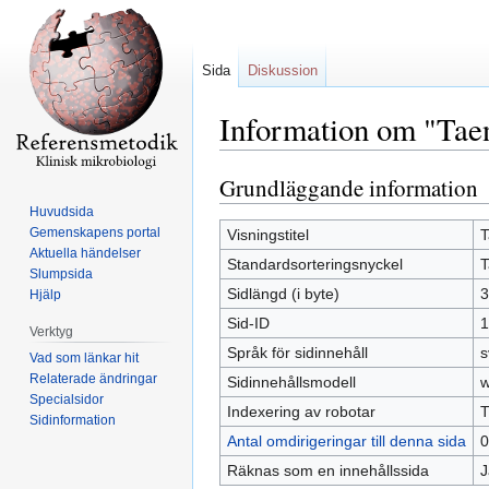
Sida
Diskussion
Information om "Tae
Grundläggande information
Hoppa
Hoppa
till
till
Huvudsida
navigering
sök
Gemenskapens portal
Visningstitel
T
Aktuella händelser
Standardsorteringsnyckel
T
Slumpsida
Sidlängd (i byte)
3
Hjälp
Sid-ID
1
Verktyg
Språk för sidinnehåll
s
Vad som länkar hit
Relaterade ändringar
Sidinnehållsmodell
w
Specialsidor
Indexering av robotar
T
Sidinformation
Antal omdirigeringar till denna sida
0
Räknas som en innehållssida
J