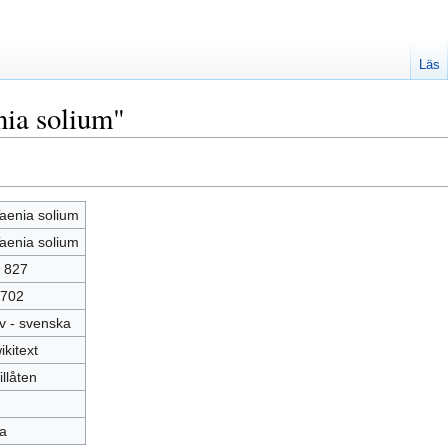
Läs
nia solium"
aenia solium
aenia solium
 827
702
v - svenska
ikitext
illåten
a