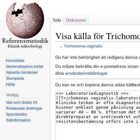
Sida
Diskussion
Visa källa för Trichomo
←
Trichomonas vaginalis
Hoppa
Hoppa
Du har inte behörighet att redigera denna s
Huvudsida
till
till
Du måste bekräfta din e-postadress innan d
Gemenskapens portal
navigering
sök
Aktuella händelser
dina
användarinställningar
.
Slumpsida
Du kan se och kopiera denna sidas källtext
Hjälp
Verktyg
Vad som länkar hit
Relaterade ändringar
Specialsidor
Sidinformation