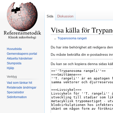
Sida
Diskussion
Visa källa för Trypa
←
Trypanosoma rangeli
Hoppa
Hoppa
Du har inte behörighet att redigera den
Huvudsida
till
till
Gemenskapens portal
Du måste bekräfta din e-postadress inn
navigering
sök
Aktuella händelser
Slumpsida
Du kan se och kopiera denna sidas käll
Hjälp
Verktyg
Vad som länkar hit
Relaterade ändringar
Specialsidor
Sidinformation