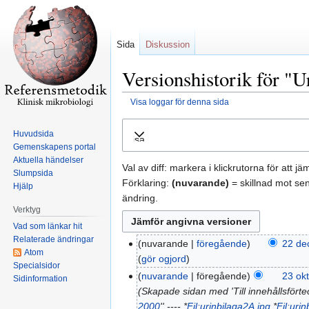
Sida
Diskussion
Versionshistorik för "U
Visa loggar för denna sida
Hoppa
Hoppa
Huvudsida
Visa
till
till
Gemenskapens portal
navigering
sök
Aktuella händelser
Val av diff: markera i klickrutorna för att j
Slumpsida
Förklaring:
(nuvarande)
= skillnad mot se
Hjälp
ändring.
Verktyg
Vad som länkar hit
Relaterade ändringar
nuvarande
föregående
22 de
Atom
gör ogjord
Specialsidor
nuvarande
föregående
23 ok
Sidinformation
Skapade sidan med 'Till innehållsförtec
2000
'' ---- *
Fil:urinbilaga2A.jpg
*
Fil:uri