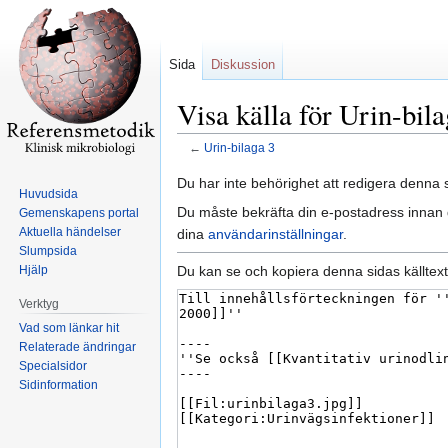
Sida
Diskussion
Visa källa för Urin-bila
←
Urin-bilaga 3
Hoppa
Hoppa
Du har inte behörighet att redigera denna s
Huvudsida
till
till
Du måste bekräfta din e-postadress innan d
Gemenskapens portal
navigering
sök
Aktuella händelser
dina
användarinställningar
.
Slumpsida
Du kan se och kopiera denna sidas källtext
Hjälp
Verktyg
Vad som länkar hit
Relaterade ändringar
Specialsidor
Sidinformation