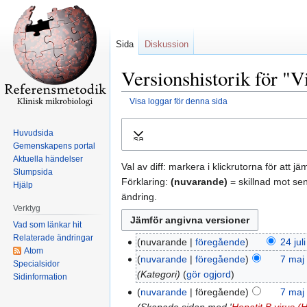
Sida
Diskussion
Versionshistorik för "V
Visa loggar för denna sida
Hoppa
Hoppa
Huvudsida
Visa
till
till
Gemenskapens portal
navigering
sök
Aktuella händelser
Val av diff: markera i klickrutorna för att j
Slumpsida
Förklaring:
(nuvarande)
= skillnad mot se
Hjälp
ändring.
Verktyg
Vad som länkar hit
Relaterade ändringar
nuvarande
föregående
24 jul
Atom
nuvarande
föregående
7 maj
Specialsidor
Kategori
gör ogjord
Sidinformation
nuvarande
föregående
7 maj
Skapade sidan med '
Hepatit B virus (